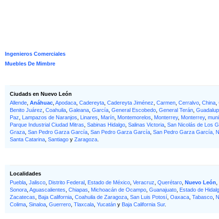
Ingenieros Comerciales
Muebles De Mimbre
Ciudads en Nuevo León
Allende
,
Anáhuac
,
Apodaca
,
Cadereyta
,
Cadereyta Jiménez
,
Carmen
,
Cerralvo
,
China
,
Benito Juárez
,
Coahuila
,
Galeana
,
García
,
General Escobedo
,
General Terán
,
Guadalu
Paz
,
Lampazos de Naranjos
,
Linares
,
Marín
,
Montemorelos
,
Monterrey
,
Monterrey
,
muni
Parque Industrial Ciudad Mitras
,
Sabinas Hidalgo
,
Salinas Victoria
,
San Nicolás de Los 
Graza
,
San Pedro Garza García
,
San Pedro Garza García
,
San Pedro Garza García, 
Santa Catarina
,
Santiago
y
Zaragoza
.
Localidades
Puebla
,
Jalisco
,
Distrito Federal
,
Estado de México
,
Veracruz
,
Querétaro
,
Nuevo León
,
Sonora
,
Aguascalientes
,
Chiapas
,
Michoacán de Ocampo
,
Guanajuato
,
Estado de Hidal
Zacatecas
,
Baja California
,
Coahuila de Zaragoza
,
San Luis Potosí
,
Oaxaca
,
Tabasco
,
N
Colima
,
Sinaloa
,
Guerrero
,
Tlaxcala
,
Yucatán
y
Baja California Sur
.