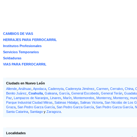
CAMBIOS DE VIAS
HERRAJES PARA FERROCARRIL
Institutos Profesionales
Servicios Temporarios
Soldaduras
VIAS PARA FERROCARRIL
Ciudads en Nuevo León
Allende
,
Anáhuac
,
Apodaca
,
Cadereyta
,
Cadereyta Jiménez
,
Carmen
,
Cerralvo
,
China
,
C
Benito Juárez
,
Coahuila
,
Galeana
,
García
,
General Escobedo
,
General Terán
,
Guadalu
Paz
,
Lampazos de Naranjos
,
Linares
,
Marín
,
Montemorelos
,
Monterrey
,
Monterrey
,
muni
Parque Industrial Ciudad Mitras
,
Sabinas Hidalgo
,
Salinas Victoria
,
San Nicolás de Los 
Graza
,
San Pedro Garza García
,
San Pedro Garza García
,
San Pedro Garza García, 
Santa Catarina
,
Santiago
y
Zaragoza
.
Localidades