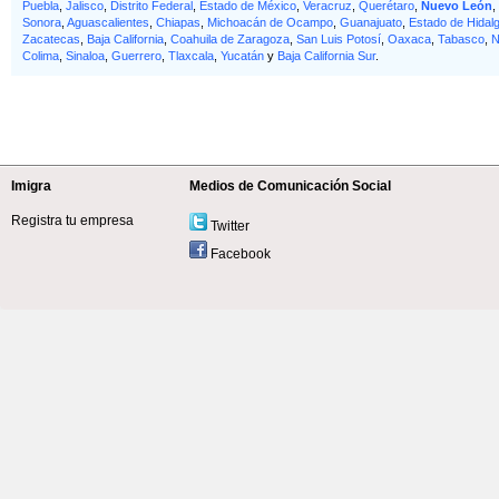
Puebla
,
Jalisco
,
Distrito Federal
,
Estado de México
,
Veracruz
,
Querétaro
,
Nuevo León
,
Sonora
,
Aguascalientes
,
Chiapas
,
Michoacán de Ocampo
,
Guanajuato
,
Estado de Hidal
Zacatecas
,
Baja California
,
Coahuila de Zaragoza
,
San Luis Potosí
,
Oaxaca
,
Tabasco
,
N
Colima
,
Sinaloa
,
Guerrero
,
Tlaxcala
,
Yucatán
y
Baja California Sur
.
Imigra
Medios de Comunicación Social
Registra tu empresa
Twitter
Facebook