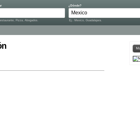
ar
¿Dónde?
Restaurante, Pizza, Abogados.
Ej.: Mexico, Guadalajara.
ón
Ma