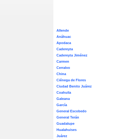
Allende
Anáhuac
Apodaca
Cadereyta
Cadereyta Jiménez
Carmen
Cerralvo
China
Ciénega de Flores
Ciudad Benito Juárez
Coahuila
Galeana
García
General Escobedo
General Terán
Guadalupe
Hualahuises
Juárez