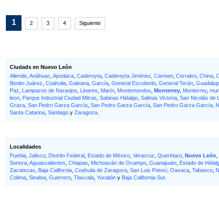
1
2
3
4
Siguiente
Ciudads en Nuevo León
Allende
,
Anáhuac
,
Apodaca
,
Cadereyta
,
Cadereyta Jiménez
,
Carmen
,
Cerralvo
,
China
,
C
Benito Juárez
,
Coahuila
,
Galeana
,
García
,
General Escobedo
,
General Terán
,
Guadalu
Paz
,
Lampazos de Naranjos
,
Linares
,
Marín
,
Montemorelos
,
Monterrey
,
Monterrey
,
mun
leon
,
Parque Industrial Ciudad Mitras
,
Sabinas Hidalgo
,
Salinas Victoria
,
San Nicolás de 
Graza
,
San Pedro Garza García
,
San Pedro Garza García
,
San Pedro Garza García, 
Santa Catarina
,
Santiago
y
Zaragoza
.
Localidades
Puebla
,
Jalisco
,
Distrito Federal
,
Estado de México
,
Veracruz
,
Querétaro
,
Nuevo León
,
Sonora
,
Aguascalientes
,
Chiapas
,
Michoacán de Ocampo
,
Guanajuato
,
Estado de Hidal
Zacatecas
,
Baja California
,
Coahuila de Zaragoza
,
San Luis Potosí
,
Oaxaca
,
Tabasco
,
N
Colima
,
Sinaloa
,
Guerrero
,
Tlaxcala
,
Yucatán
y
Baja California Sur
.