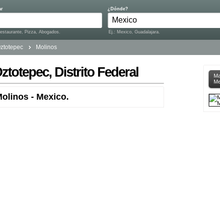
ar
¿Dónde?
Restaurante, Pizza, Abogados.
Ej.: Mexico, Guadalajara.
ztotepec
Molinos
totepec, Distrito Federal
Ma
Me
olinos - Mexico.