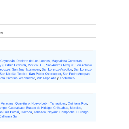
ral
,
Coyoacán
,
Desierto de Los Leones
,
Magdalena Contreras
,
y (Distrito Federal)
,
México D.F.
,
San Andrés Mixquic
,
San Antonio
Tecoxpa
,
San Juan Ixtayopan
,
San Lorenzo Acopilco
,
San Lorenzo
San Nicolás Tetelco
,
San Pablo Oztotepec
,
San Pedro Atocpan
,
nta Catarina Yecahuitzotl
,
Villa Milpa Alta
y
Xochimilco
.
,
Veracruz
,
Querétaro
,
Nuevo León
,
Tamaulipas
,
Quintana Roo
,
ampo
,
Guanajuato
,
Estado de Hidalgo
,
Chihuahua
,
Morelos
,
an Luis Potosí
,
Oaxaca
,
Tabasco
,
Nayarit
,
Campeche
,
Durango
,
California Sur
.