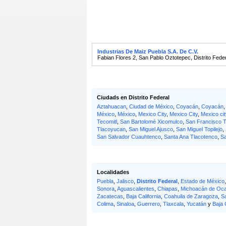
Industrias De Maiz Puebla S.A. De C.V.
Fabian Flores 2
,
San Pablo Oztotepec
,
Distrito Fede
Ciudads en Distrito Federal
Aztahuacan
,
Ciudad de México
,
Coyacán
,
Coyacán
México
,
México
,
Mexico City
,
Mexico City
,
Mexico cit
Tecomitl
,
San Bartolomé Xicomulco
,
San Francisco 
Tlacoyucan
,
San Miguel Ajusco
,
San Miguel Topilejo
,
San Salvador Cuauhtenco
,
Santa Ana Tlacotenco
,
Sa
Localidades
Puebla
,
Jalisco
,
Distrito Federal
,
Estado de México
Sonora
,
Aguascalientes
,
Chiapas
,
Michoacán de Oc
Zacatecas
,
Baja California
,
Coahuila de Zaragoza
,
S
Colima
,
Sinaloa
,
Guerrero
,
Tlaxcala
,
Yucatán
y
Baja 