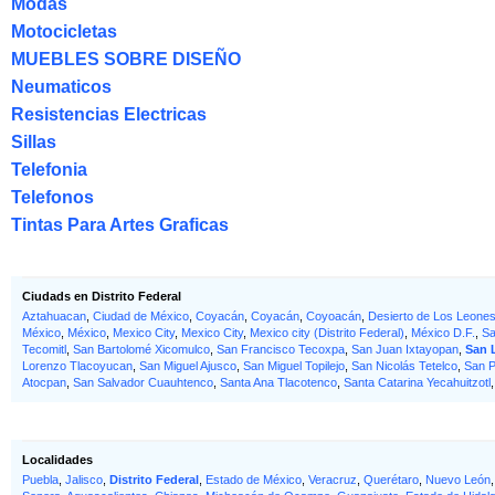
Modas
Motocicletas
MUEBLES SOBRE DISEÑO
Neumaticos
Resistencias Electricas
Sillas
Telefonia
Telefonos
Tintas Para Artes Graficas
Ciudads en Distrito Federal
Aztahuacan
,
Ciudad de México
,
Coyacán
,
Coyacán
,
Coyoacán
,
Desierto de Los Leone
México
,
México
,
Mexico City
,
Mexico City
,
Mexico city (Distrito Federal)
,
México D.F.
,
Sa
Tecomitl
,
San Bartolomé Xicomulco
,
San Francisco Tecoxpa
,
San Juan Ixtayopan
,
San 
Lorenzo Tlacoyucan
,
San Miguel Ajusco
,
San Miguel Topilejo
,
San Nicolás Tetelco
,
San P
Atocpan
,
San Salvador Cuauhtenco
,
Santa Ana Tlacotenco
,
Santa Catarina Yecahuitzotl
Localidades
Puebla
,
Jalisco
,
Distrito Federal
,
Estado de México
,
Veracruz
,
Querétaro
,
Nuevo León