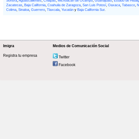
Sonora
,
Aguascalientes
,
Chiapas
,
Michoacán de Ocampo
,
Guanajuato
,
Estado de Hidal
Zacatecas
,
Baja California
,
Coahuila de Zaragoza
,
San Luis Potosí
,
Oaxaca
,
Tabasco
,
N
Colima
,
Sinaloa
,
Guerrero
,
Tlaxcala
,
Yucatán
y
Baja California Sur
.
Imigra
Medios de Comunicación Social
Registra tu empresa
Twitter
Facebook