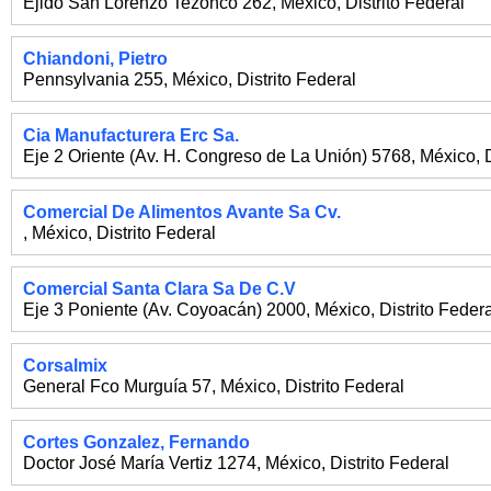
Ejido San Lorenzo Tezonco 262
,
México
,
Distrito Federal
Chiandoni, Pietro
Pennsylvania 255
,
México
,
Distrito Federal
Cia Manufacturera Erc Sa.
Eje 2 Oriente (Av. H. Congreso de La Unión) 5768
,
México
,
Comercial De Alimentos Avante Sa Cv.
,
México
,
Distrito Federal
Comercial Santa Clara Sa De C.V
Eje 3 Poniente (Av. Coyoacán) 2000
,
México
,
Distrito Feder
Corsalmix
General Fco Murguía 57
,
México
,
Distrito Federal
Cortes Gonzalez, Fernando
Doctor José María Vertiz 1274
,
México
,
Distrito Federal