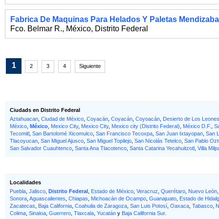
Fabrica De Maquinas Para Helados Y Paletas Mendizabal
Fco. Belmar R.
,
México
,
Distrito Federal
1
2
3
4
Siguiente
Ciudads en Distrito Federal
Aztahuacan
,
Ciudad de México
,
Coyacán
,
Coyacán
,
Coyoacán
,
Desierto de Los Leone
México
,
México
,
Mexico City
,
Mexico City
,
Mexico city (Distrito Federal)
,
México D.F.
,
S
Tecomitl
,
San Bartolomé Xicomulco
,
San Francisco Tecoxpa
,
San Juan Ixtayopan
,
San L
Tlacoyucan
,
San Miguel Ajusco
,
San Miguel Topilejo
,
San Nicolás Tetelco
,
San Pablo Ozt
San Salvador Cuauhtenco
,
Santa Ana Tlacotenco
,
Santa Catarina Yecahuitzotl
,
Villa Milp
Localidades
Puebla
,
Jalisco
,
Distrito Federal
,
Estado de México
,
Veracruz
,
Querétaro
,
Nuevo León
Sonora
,
Aguascalientes
,
Chiapas
,
Michoacán de Ocampo
,
Guanajuato
,
Estado de Hidal
Zacatecas
,
Baja California
,
Coahuila de Zaragoza
,
San Luis Potosí
,
Oaxaca
,
Tabasco
,
N
Colima
,
Sinaloa
,
Guerrero
,
Tlaxcala
,
Yucatán
y
Baja California Sur
.