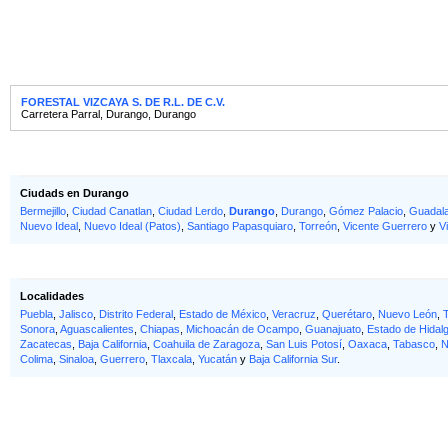
FORESTAL VIZCAYA S. DE R.L. DE C.V.
Carretera Parral
,
Durango
,
Durango
Ciudads en Durango
Bermejillo
,
Ciudad Canatlan
,
Ciudad Lerdo
,
Durango
,
Durango
,
Gómez Palacio
,
Guadala
Nuevo Ideal
,
Nuevo Ideal (Patos)
,
Santiago Papasquiaro
,
Torreón
,
Vicente Guerrero
y
V
Localidades
Puebla
,
Jalisco
,
Distrito Federal
,
Estado de México
,
Veracruz
,
Querétaro
,
Nuevo León
,
Sonora
,
Aguascalientes
,
Chiapas
,
Michoacán de Ocampo
,
Guanajuato
,
Estado de Hidal
Zacatecas
,
Baja California
,
Coahuila de Zaragoza
,
San Luis Potosí
,
Oaxaca
,
Tabasco
,
N
Colima
,
Sinaloa
,
Guerrero
,
Tlaxcala
,
Yucatán
y
Baja California Sur
.